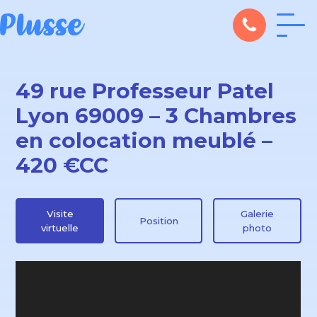
49 rue Professeur Patel
Lyon 69009 – 3 Chambres
en colocation meublé –
420 €CC
Visite
Galerie
Position
virtuelle
photo