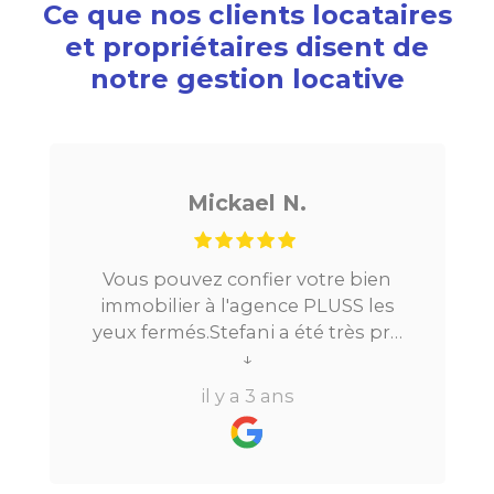
Ce que nos clients locataires
et propriétaires disent de
notre gestion locative
Mickael N.
Vous pouvez confier votre bien
immobilier à l'agence PLUSS les
yeux fermés.Stefani a été très pro
tout au long du processus.Très
↓
réactive, elle a su répondre à
il y a 3 ans
toutes mes questions en moins de
24h par email ou par
téléphone.Pour finir, leur formule
"all inclusive" sans honoraire