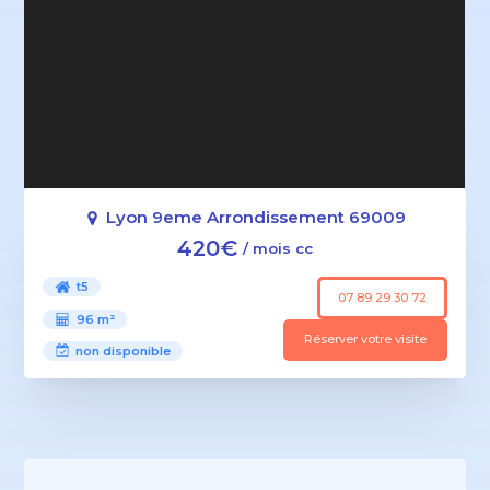
Lyon 9eme Arrondissement 69009
420€
/ mois cc
t5
07 89 29 30 72
96 m²
Réserver votre visite
non disponible