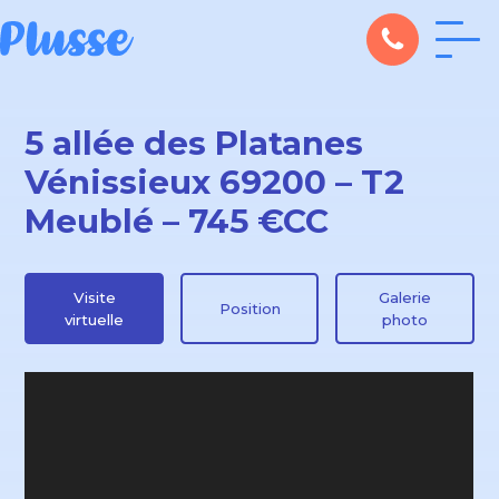
5 allée des Platanes
Vénissieux 69200 – T2
Meublé – 745 €CC
Visite
Galerie
Position
virtuelle
photo