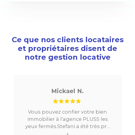
Ce que nos clients locataires
et propriétaires disent de
notre gestion locative
ickael N.
Noé G
z confier votre bien
Je cherchais un ap
à l'agence PLUSS les
Paris, tout s’est très
Stefani a été très pro
la mise en relatio
ng du processus.Très
↓
location. Le digital 
↓