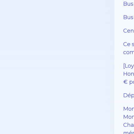
Bus 
Bus
Cen
Ce s
com
[Loy
Hono
€ po
Dépô
Mon
Mon
Cha
mén