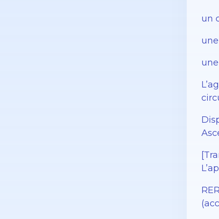
un c
une
une 
L’a
circ
Dis
Asc
[Tra
L’ap
RER
(acc