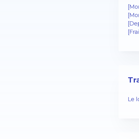
[Mo
[Mo
[Dep
[Fr
Tr
Le 