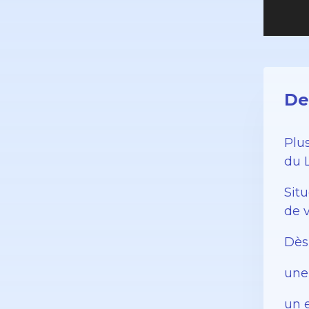
De
Plu
du 
Sit
de 
Dès
une
un e