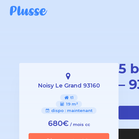
5 
– 
Noisy Le Grand 93160
t1
19 m²
dispo :
maintenant
680€
/ mois cc