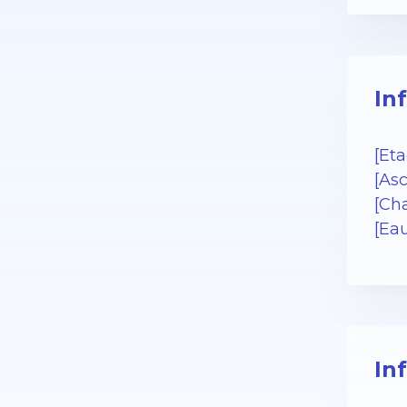
In
[Eta
[Asc
[Cha
[Ea
In