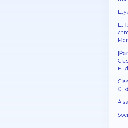
Loye
Le 
com
Mon
[Pe
Cla
E :
Cla
C : 
À sa
Soc