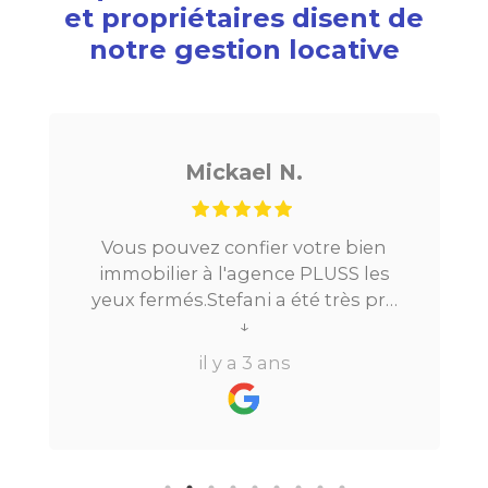
et propriétaires disent de
notre gestion locative
Mickael N.
Vous pouvez confier votre bien
immobilier à l'agence PLUSS les
yeux fermés.Stefani a été très pro
tout au long du processus.Très
↓
réactive, elle a su répondre à
il y a 3 ans
toutes mes questions en moins de
24h par email ou par
téléphone.Pour finir, leur formule
"all inclusive" sans honoraire
supplémentaire est très bien