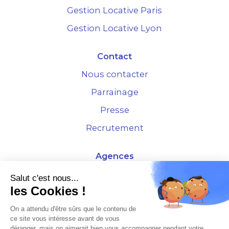
Gestion Locative Paris
Gestion Locative Lyon
Contact
Nous contacter
Parrainage
Presse
Recrutement
Agences
4 Rue de la Bourse - 69001 Lyon
Salut c'est nous...
les Cookies !
10 rue d'Austerlitz - 75012 Paris
On a attendu d'être sûrs que le contenu de
ce site vous intéresse avant de vous
* Etude Xerfi 2022 : LES NOUVEAUX DÉFIS DES ADMINISTRATEURS DE BIENS
déranger, mais on aimerait bien vous accompagner pendant votre