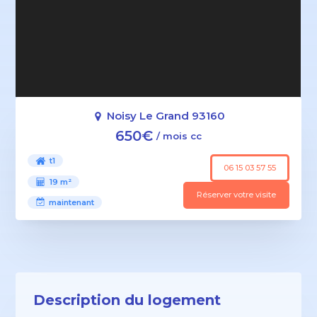
Noisy Le Grand 93160
650€
/ mois cc
t1
06 15 03 57 55
19 m²
Réserver votre visite
maintenant
Description du logement