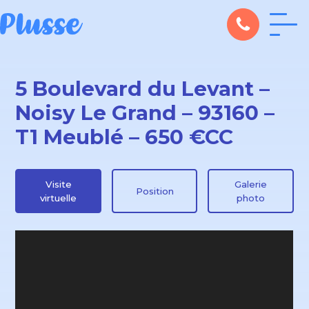
5 Boulevard du Levant –
Noisy Le Grand – 93160 –
T1 Meublé – 650 €CC
Visite
Galerie
Position
virtuelle
photo