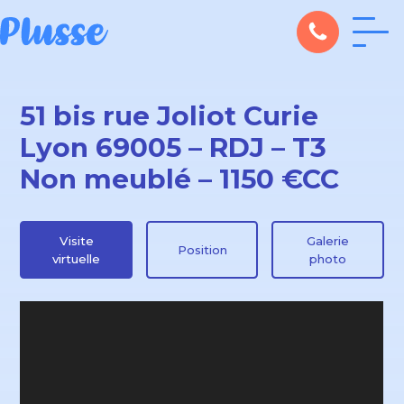
51 bis rue Joliot Curie
Lyon 69005 – RDJ – T3
Non meublé – 1150 €CC
Visite
Galerie
Position
virtuelle
photo