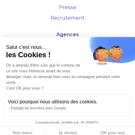
Presse
Recrutement
Agences
4 Rue de la Bourse - 69001 Lyon
Salut c'est nous...
les Cookies !
10 rue d'Austerlitz - 75012 Paris
On a attendu d'être sûrs que le contenu de
ce site vous intéresse avant de vous
* Etude Xerfi 2022 : LES NOUVEAUX DÉFIS DES ADMINISTRATEURS DE BIENS
déranger, mais on aimerait bien vous accompagner pendant votre
À L'HORIZON 2025
visite...
C'est OK pour vous ?
Voici pourquoi nous utilisons des cookies.
Partage de données avec Google
©2026 Plusse. Tous droits réservés.
Consentements certifiés par
Non merci
Je choisis
OK pour moi
Mentions légales & CGU
Politique de confidentialité