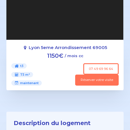
Lyon 5eme Arrondissement 69005
1150€
/ mois cc
t3
07 49 69 96 64
73 m²
Réserver votre visite
maintenant
Description du logement