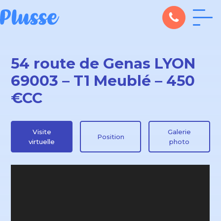
54 route de Genas LYON
69003 – T1 Meublé – 450
€CC
Visite
Galerie
Position
virtuelle
photo