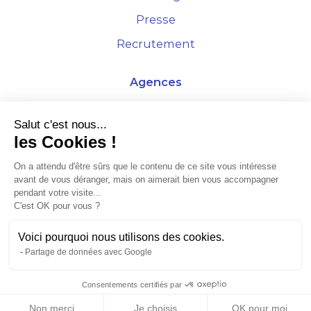
Presse
Recrutement
Agences
4 Rue de la Bourse - 69001 Lyon
Salut c'est nous...
10 rue d'Austerlitz - 75012 Paris
les Cookies !
On a attendu d'être sûrs que le contenu de ce site vous intéresse
* Etude Xerfi 2022 : LES NOUVEAUX DÉFIS DES ADMINISTRATEURS DE BIENS
avant de vous déranger, mais on aimerait bien vous accompagner
À L'HORIZON 2025
pendant votre visite...
C'est OK pour vous ?
Voici pourquoi nous utilisons des cookies.
Partage de données avec Google
©2026 Plusse. Tous droits réservés.
Consentements certifiés par
Non merci
Je choisis
OK pour moi
Mentions légales & CGU
Politique de confidentialité