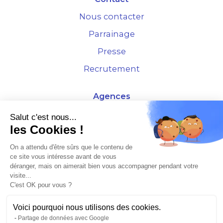
Nous contacter
Parrainage
Presse
Recrutement
Agences
4 Rue de la Bourse - 69001 Lyon
Salut c'est nous...
les Cookies !
10 rue d'Austerlitz - 75012 Paris
On a attendu d'être sûrs que le contenu de
ce site vous intéresse avant de vous
* Etude Xerfi 2022 : LES NOUVEAUX DÉFIS DES ADMINISTRATEURS DE BIENS
déranger, mais on aimerait bien vous accompagner pendant votre
À L'HORIZON 2025
visite...
C'est OK pour vous ?
Voici pourquoi nous utilisons des cookies.
Partage de données avec Google