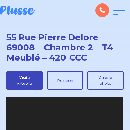
55 Rue Pierre Delore
69008 – Chambre 2 – T4
Meublé – 420 €CC
Visite
Galerie
Position
virtuelle
photo