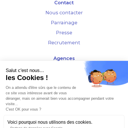
Contact
Nous contacter
Parrainage
Presse
Recrutement
Agences
4 Rue de la Bourse - 69001 Lyon
Salut c'est nous...
les Cookies !
10 rue d'Austerlitz - 75012 Paris
On a attendu d'être sûrs que le contenu de
ce site vous intéresse avant de vous
* Etude Xerfi 2022 : LES NOUVEAUX DÉFIS DES ADMINISTRATEURS DE BIENS
déranger, mais on aimerait bien vous accompagner pendant votre
À L'HORIZON 2025
visite...
C'est OK pour vous ?
Voici pourquoi nous utilisons des cookies.