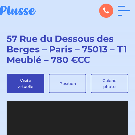
57 Rue du Dessous des
Berges – Paris – 75013 – T1
Meublé – 780 €CC
Visite
Galerie
Position
virtuelle
photo