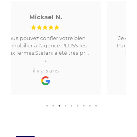
Noé G.
 bien
Je cherchais un appartement sur
S les
Paris, tout s’est très bien passé. De
ès pro
la mise en relation jusqu’à la
.Très
location. Le digital qui fait gagner
↓
re à
beaucoup de temps ne fait pas
il y a 3 ans
ins de
perdre l’aspect humain ce qui est
vraiment bien ! Je recommande
formule
fortement.
aire
bien
sur le