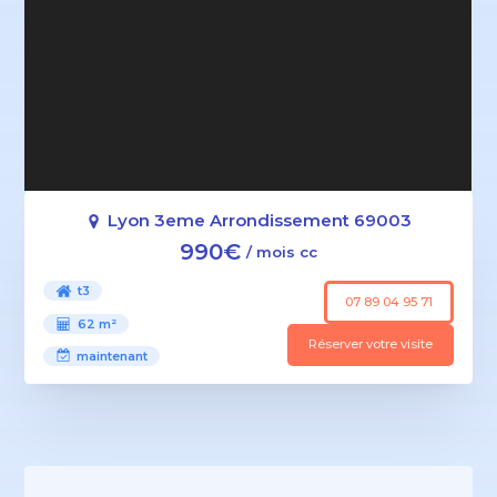
Lyon 3eme Arrondissement 69003
990€
/ mois cc
t3
07 89 04 95 71
62 m²
Réserver votre visite
maintenant