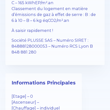
C – 165 kWhEP/m².an
Classement du logement en matière
d’émissions de gaz à effet de serre : B : de
6 à 10 – B – 6 kg éqCO2/m².an
À saisir rapidement !
Société PLUSSE SAS – ​​Numéro SIRET :
84888128000053 – Numéro RCS Lyon B
848 881 280
Informations Principales
[Etage] – 0
[Ascenseur] –
[Chauffage] – individuel