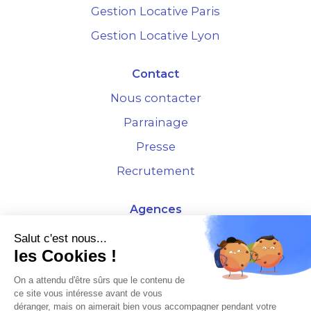
Gestion Locative Paris
Gestion Locative Lyon
Contact
Nous contacter
Parrainage
Presse
Recrutement
Agences
4 Rue de la Bourse - 69001 Lyon
Salut c'est nous...
les Cookies !
10 rue d'Austerlitz - 75012 Paris
On a attendu d'être sûrs que le contenu de
ce site vous intéresse avant de vous
* Etude Xerfi 2022 : LES NOUVEAUX DÉFIS DES ADMINISTRATEURS DE BIENS
déranger, mais on aimerait bien vous accompagner pendant votre
À L'HORIZON 2025