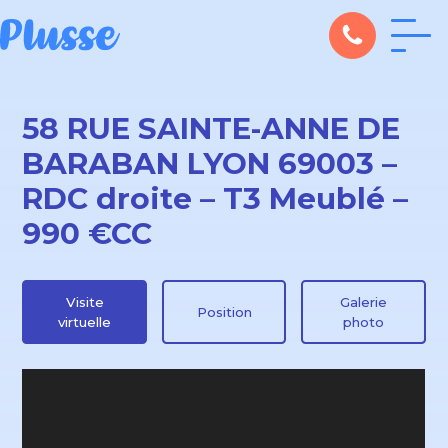
58 RUE SAINTE-ANNE DE
BARABAN LYON 69003 –
RDC droite – T3 Meublé –
990 €CC
Visite
Galerie
Position
virtuelle
photo