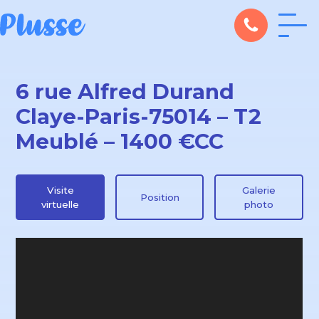
6 rue Alfred Durand
Claye-Paris-75014 – T2
Meublé – 1400 €CC
Visite
Galerie
Position
virtuelle
photo