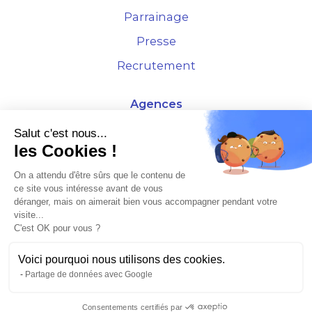
Parrainage
Presse
Recrutement
Agences
4 Rue de la Bourse - 69001 Lyon
Salut c'est nous...
les Cookies !
10 rue d'Austerlitz - 75012 Paris
On a attendu d'être sûrs que le contenu de
ce site vous intéresse avant de vous
* Etude Xerfi 2022 : LES NOUVEAUX DÉFIS DES ADMINISTRATEURS DE BIENS
déranger, mais on aimerait bien vous accompagner pendant votre
À L'HORIZON 2025
visite...
C'est OK pour vous ?
Voici pourquoi nous utilisons des cookies.
Partage de données avec Google
©2026 Plusse. Tous droits réservés.
Consentements certifiés par