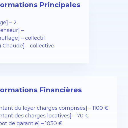
formations Principales
ge] – 2
censeur] –
uffage] – collectif
u Chaude] – collective
formations Financières
ntant du loyer charges comprises] – 1100 €
ntant des charges locatives] – 70 €
pot de garantie] – 1030 €