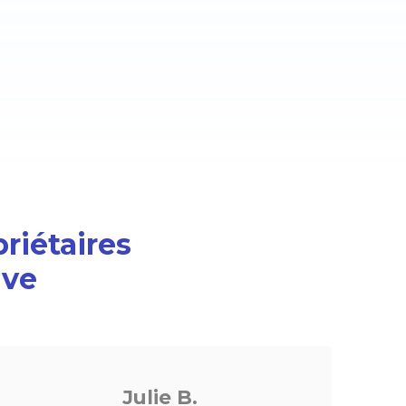
priétaires
ive
Fanny R.