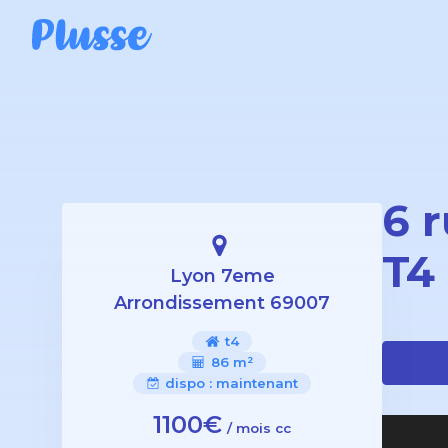
6 
T4
Lyon 7eme
Arrondissement 69007
t4
86 m²
dispo :
maintenant
1100€
/ mois cc