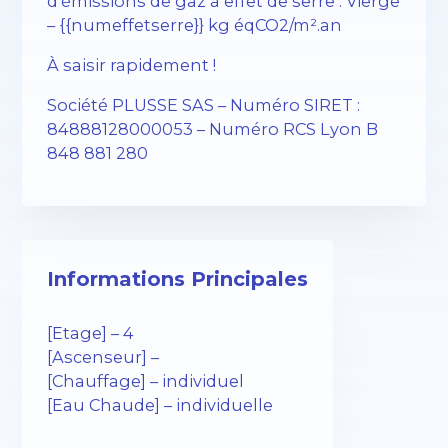
d’émissions de gaz à effet de serre : Vierge
– {{numeffetserre}} kg éqCO2/m².an
À saisir rapidement !
Société PLUSSE SAS – ​​Numéro SIRET :
84888128000053 – Numéro RCS Lyon B
848 881 280
Informations Principales
[Etage] – 4
[Ascenseur] –
[Chauffage] – individuel
[Eau Chaude] – individuelle