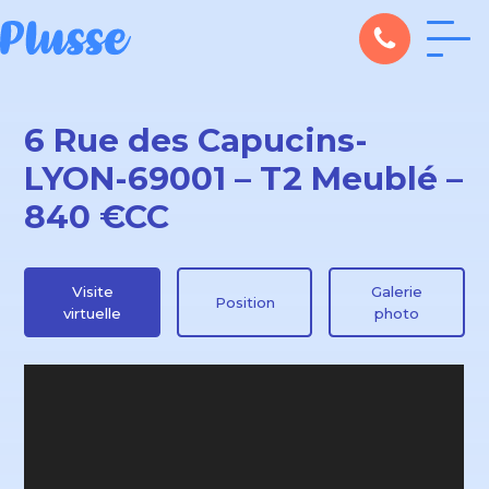
6 Rue des Capucins-
LYON-69001 – T2 Meublé –
840 €CC
Visite
Galerie
Position
virtuelle
photo