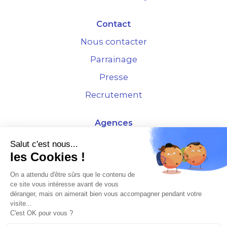
Contact
Nous contacter
Parrainage
Presse
Recrutement
Agences
4 Rue de la Bourse - 69001 Lyon
Salut c'est nous...
les Cookies !
10 rue d'Austerlitz - 75012 Paris
On a attendu d'être sûrs que le contenu de
ce site vous intéresse avant de vous
* Etude Xerfi 2022 : LES NOUVEAUX DÉFIS DES ADMINISTRATEURS DE BIENS
déranger, mais on aimerait bien vous accompagner pendant votre
À L'HORIZON 2025
visite...
C'est OK pour vous ?