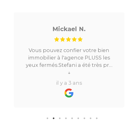
Mickael N.
Vous pouvez confier votre bien
immobilier à l'agence PLUSS les
yeux fermés.Stefani a été très pro
tout au long du processus.Très
↓
réactive, elle a su répondre à
il y a 3 ans
toutes mes questions en moins de
24h par email ou par
téléphone.Pour finir, leur formule
"all inclusive" sans honoraire
supplémentaire est très bien
pensée et surtout la seule sur le
marché.