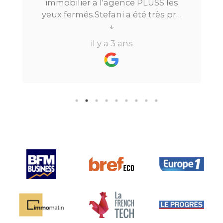
immobilier à l'agence PLUSS les
yeux fermés.Stefani a été très pro
tout au long du processus.Très
↓
réactive, elle a su répondre à
il y a 3 ans
toutes mes questions en moins de
24h par email ou par
téléphone.Pour finir, leur formule
"all inclusive" sans honoraire
supplémentaire est très bien
pensée et surtout la seule sur le
marché.