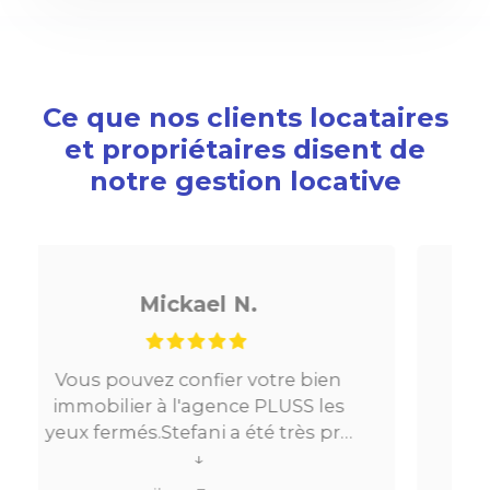
Ce que nos clients locataires
et propriétaires disent de
notre gestion locative
Noé G.
n
Je cherchais un appartement sur
s
Paris, tout s’est très bien passé. De
ro
la mise en relation jusqu’à la
s
location. Le digital qui fait gagner
↓
beaucoup de temps ne fait pas