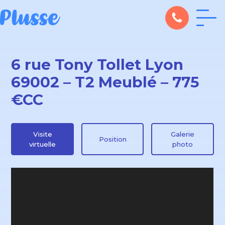
6 rue Tony Tollet Lyon
69002 – T2 Meublé – 775
€CC
Visite
Galerie
Position
virtuelle
photo