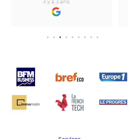
il y a 3 ans
de
perdre l’aspect humain ce qui est
vraiment bien ! Je recommande
le
fortement.
e