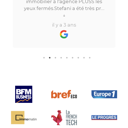
immobilier à l'agence PLUSS les
yeux fermés.Stefani a été très pro
tout au long du processus.Très
↓
réactive, elle a su répondre à
il y a 3 ans
toutes mes questions en moins de
24h par email ou par
téléphone.Pour finir, leur formule
"all inclusive" sans honoraire
supplémentaire est très bien
pensée et surtout la seule sur le
marché.