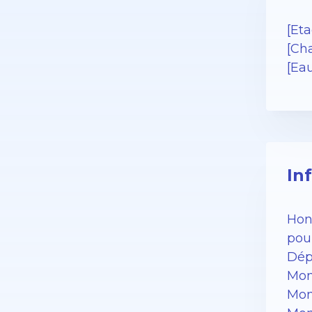
[Eta
[Cha
[Ea
In
Hono
pour
Dép
Mon
Mon