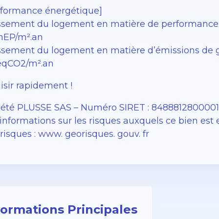
rformance énergétique]
ssement du logement en matière de performance én
EP/m².an
sement du logement en matière d’émissions de gaz à
éqCO2/m².an
isir rapidement !
iété PLUSSE SAS – ​​Numéro SIRET : 848881280000
informations sur les risques auxquels ce bien est 
isques : www. georisques. gouv. fr
formations Principales