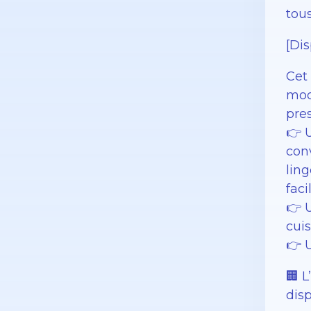
tous
[Di
Cet
mod
pres
👉 
conv
ling
fac
👉 
cuis
👉 
🏢 
dis