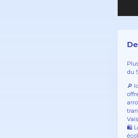
De
Plu
du 
🔎 
offr
arr
tra
Vai
🛍️ 
écol