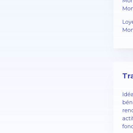
Mon
Mon
Loy
Mon
Tr
Idé
bén
reno
acti
fonc