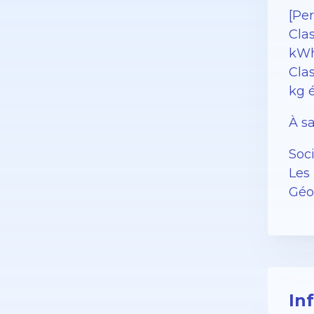
[Pe
Cla
kWh
Clas
kg 
À sa
Soc
Les 
Géor
In