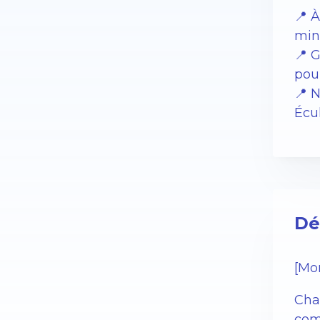
📍 
min
📍 
pou
📍 N
Écu
Dé
[Mo
Char
com