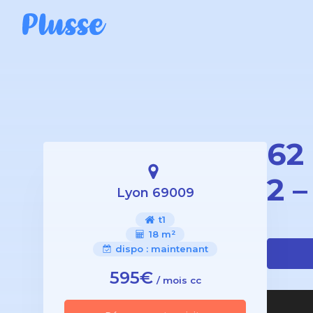
62
2 
Lyon 69009
t1
18 m²
dispo :
maintenant
595€
/ mois cc