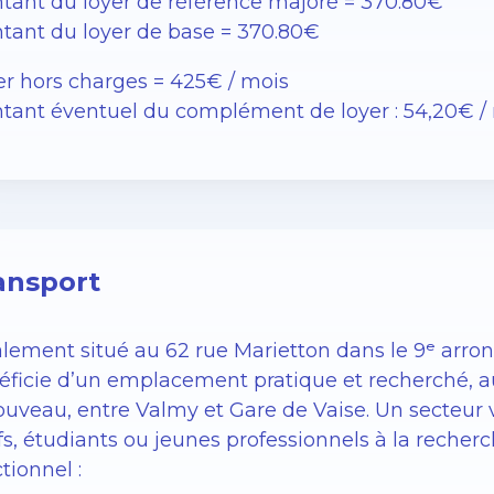
tant du loyer de référence majoré = 370.80€
tant du loyer de base = 370.80€
er hors charges = 425€ / mois
tant éventuel du complément de loyer : 54,20€ /
ansport
alement situé au 62 rue Marietton dans le 9ᵉ arr
éficie d’un emplacement pratique et recherché, a
uveau, entre Valmy et Gare de Vaise. Un secteur v
fs, étudiants ou jeunes professionnels à la recher
tionnel :