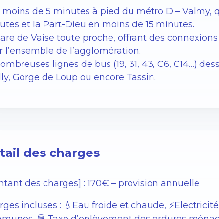
À moins de 5 minutes à pied du métro D – Valmy, q
utes et la Part-Dieu en moins de 15 minutes.
Gare de Vaise toute proche, offrant des connexions
r l’ensemble de l’agglomération.
ombreuses lignes de bus (19, 31, 43, C6, C14…) dess
lly, Gorge de Loup ou encore Tassin.
tail des charges
ntant des charges] : 170€ – provision annuelle
ges incluses : 💧Eau froide et chaude, ⚡️Electricité
munes, 🗑️ Taxe d’enlèvement des ordures ména