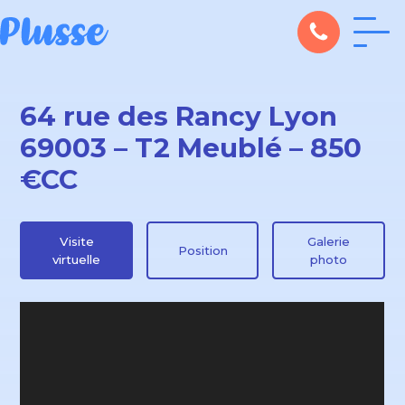
64 rue des Rancy Lyon
69003 – T2 Meublé – 850
€CC
Visite
Galerie
Position
virtuelle
photo