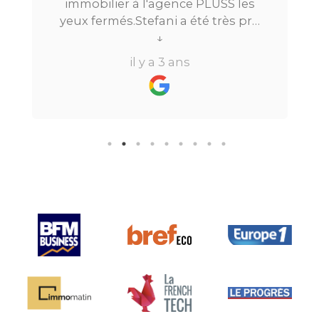
immobilier à l'agence PLUSS les
yeux fermés.Stefani a été très pro
tout au long du processus.Très
↓
réactive, elle a su répondre à
il y a 3 ans
toutes mes questions en moins de
24h par email ou par
téléphone.Pour finir, leur formule
"all inclusive" sans honoraire
supplémentaire est très bien
pensée et surtout la seule sur le
marché.