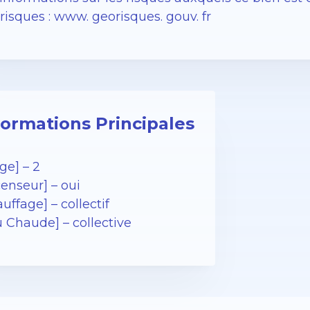
isques : www. georisques. gouv. fr
formations Principales
ge] – 2
enseur] – oui
uffage] – collectif
u Chaude] – collective