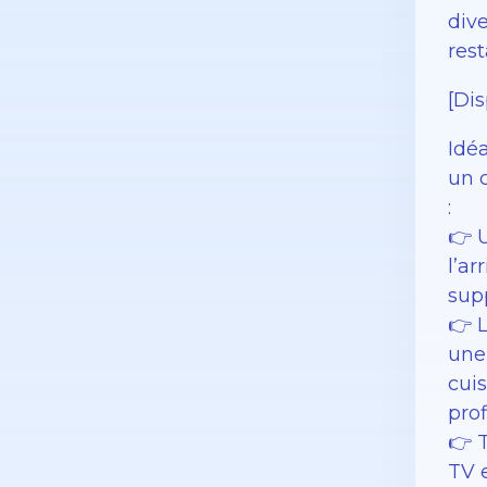
div
res
[Dis
Idé
un 
:
👉 
l’ar
sup
👉 
une
cui
prof
👉 T
TV 