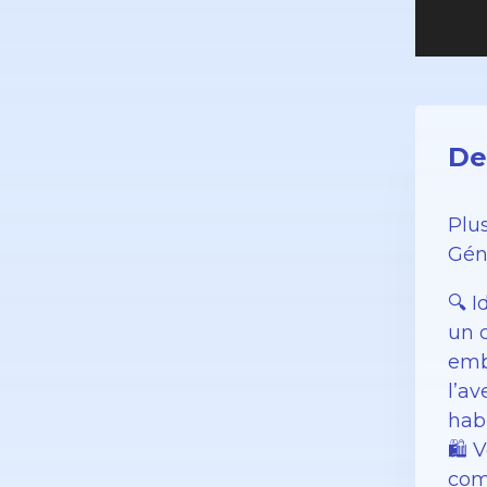
De
Plu
Géné
🔍 I
un 
emb
l’a
habi
🛍️ 
com