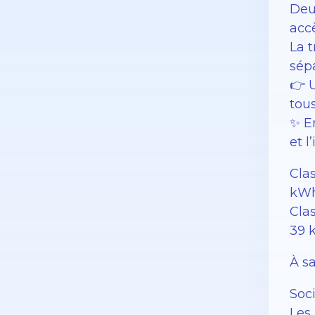
Deux
accè
La 
sép
👉 
tous
✨ E
et l
Cla
kWh
Clas
39 
À sa
Soc
Les 