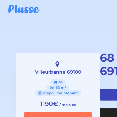
68
69
Villeurbanne 69100
t4
63 m²
dispo :
maintenant
1190€
/ mois cc