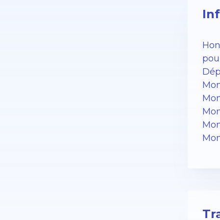
In
Hono
pour
Dép
Mon
Mont
Mon
Mon
Mon
Tr