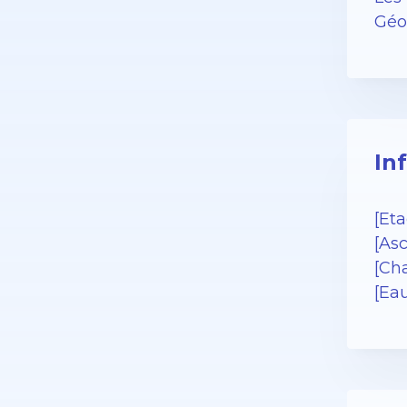
Géor
In
[Eta
[Asc
[Cha
[Ea