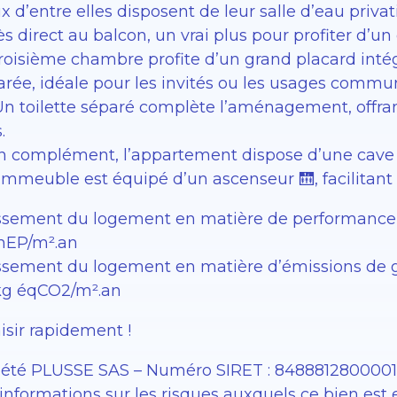
 d’entre elles disposent de leur salle d’eau priva
s direct au balcon, un vrai plus pour profiter d’un
troisième chambre profite d’un grand placard intég
arée, idéale pour les invités ou les usages commu
Un toilette séparé complète l’aménagement, offrant
.
n complément, l’appartement dispose d’une cave 
’immeuble est équipé d’un ascenseur 🛗, facilitant
ssement du logement en matière de performance éne
EP/m².an
sement du logement en matière d’émissions de gaz 
kg éqCO2/m².an
isir rapidement !
iété PLUSSE SAS – ​​Numéro SIRET : 848881280000
informations sur les risques auxquels ce bien est 