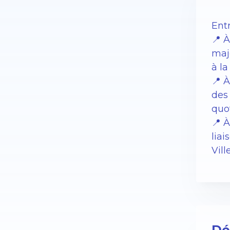
Ent
📍 À
maj
à la
📍 À
des 
quot
📍 
liai
Vil
Dé