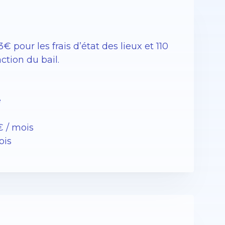
 pour les frais d’état des lieux et 110
action du bail.
e
€ / mois
ois