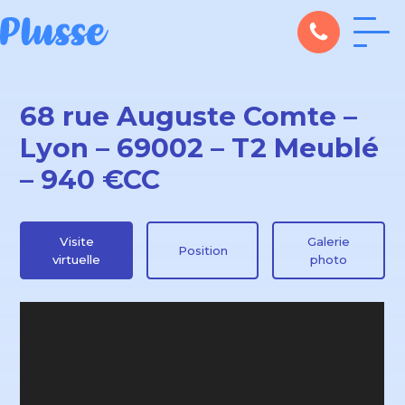
68 rue Auguste Comte –
Lyon – 69002 – T2 Meublé
– 940 €CC
Visite
Galerie
Position
virtuelle
photo