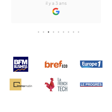
beaucoup de temps ne fait pas
il y a 3 ans
perdre l’aspect humain ce qui est
vraiment bien ! Je recommande
fortement.