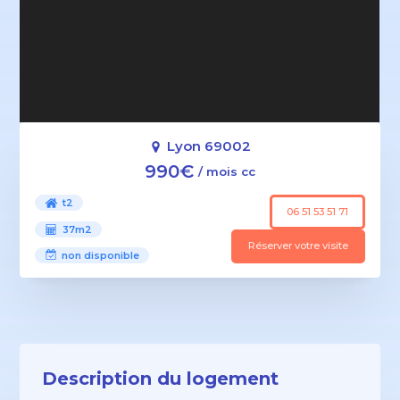
Lyon 69002
990€
/ mois cc
t2
06 51 53 51 71
37m2
Réserver votre visite
non disponible
Description du logement