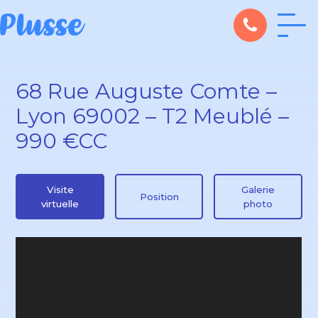
68 Rue Auguste Comte –
Lyon 69002 – T2 Meublé –
990 €CC
Visite
Galerie
Position
virtuelle
photo