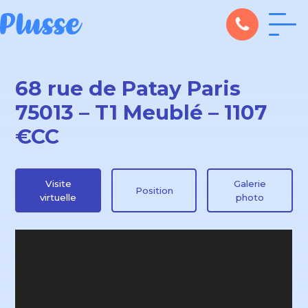
68 rue de Patay Paris
75013 – T1 Meublé – 1107
€CC
Visite
Galerie
Position
virtuelle
photo