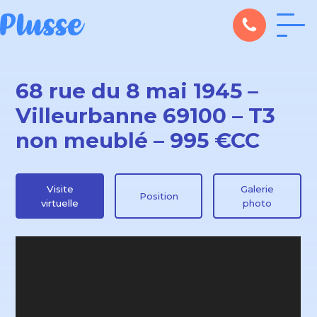
68 rue du 8 mai 1945 –
Villeurbanne 69100 – T3
non meublé – 995 €CC
Visite
Galerie
Position
virtuelle
photo