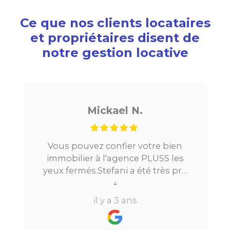
Ce que nos clients locataires
et propriétaires disent de
notre gestion locative
Mickael N.
us pouvez confier votre bien
Je chercha
mobilier à l'agence PLUSS les
Paris, tout 
x fermés.Stefani a été très pro
la mise e
ut au long du processus.Très
↓
location. Le
réactive, elle a su répondre à
beaucoup 
il y a 3 ans
tes mes questions en moins de
perdre l’as
24h par email ou par
vraiment 