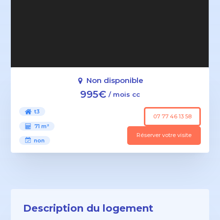
Non disponible
995€
/ mois cc
t3
07 77 46 13 58
71 m²
Réserver votre visite
non
Description du logement