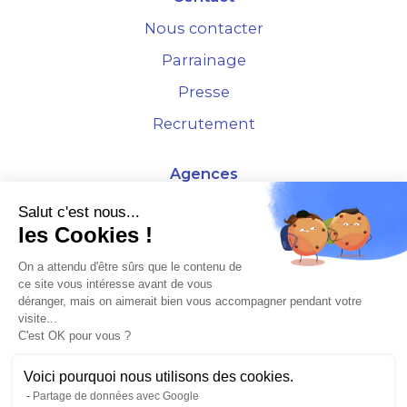
Nous contacter
Parrainage
Presse
Recrutement
Agences
4 Rue de la Bourse - 69001 Lyon
Salut c'est nous...
les Cookies !
10 rue d'Austerlitz - 75012 Paris
On a attendu d'être sûrs que le contenu de
ce site vous intéresse avant de vous
* Etude Xerfi 2022 : LES NOUVEAUX DÉFIS DES ADMINISTRATEURS DE BIENS
déranger, mais on aimerait bien vous accompagner pendant votre
À L'HORIZON 2025
visite...
C'est OK pour vous ?
Voici pourquoi nous utilisons des cookies.
Partage de données avec Google