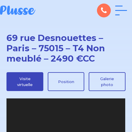
69 rue Desnouettes –
Paris – 75015 – T4 Non
meublé – 2490 €CC
Visite
Galerie
Position
virtuelle
photo