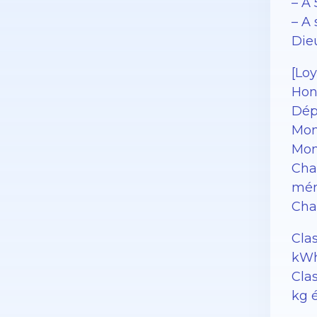
– A
– A
Die
[Loy
Hon
Dép
Mon
Mon
Cha
mén
Char
Cla
kWh
Clas
kg 