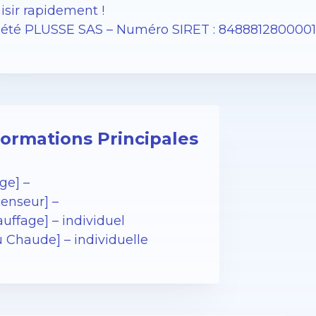
isir rapidement !
iété PLUSSE SAS – ​​Numéro SIRET : 848881280000
formations Principales
ge] –
censeur] –
uffage] – individuel
u Chaude] – individuelle