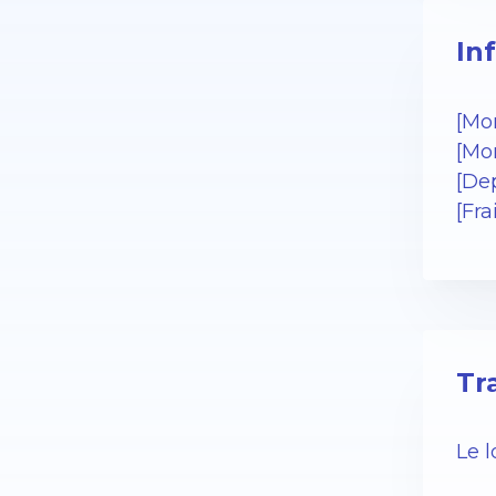
In
[Mo
[Mo
[Dep
[Fr
Tr
Le 