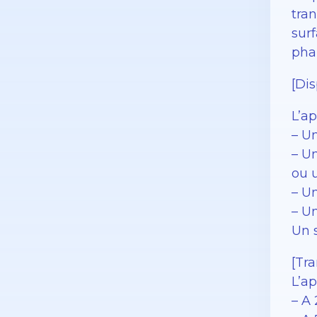
tra
surf
phar
[Dis
L’a
– Un
– U
ou u
– U
– U
Un 
[Tra
L’a
– A 