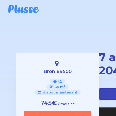
7 
20
Bron 69500
t2
35 m²
dispo :
maintenant
745€
/ mois cc