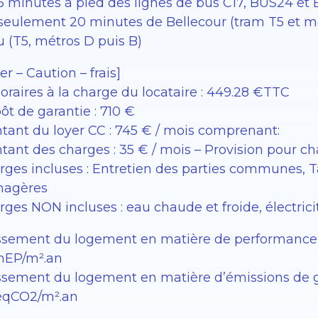
 5 minutes à pied des lignes de bus C17, BUS24 et
 seulement 20 minutes de Bellecour (tram T5 et mé
u (T5, métros D puis B)
er – Caution – frais]
oraires à la charge du locataire : 449.28 €TTC
ôt de garantie : 710 €
tant du loyer CC : 745 € / mois comprenant:
tant des charges : 35 € / mois – Provision pour c
rges incluses : Entretien des parties communes, 
agères
ges NON incluses : eau chaude et froide, électrici
ssement du logement en matière de performance éne
EP/m².an
sement du logement en matière d’émissions de gaz à
éqCO2/m².an