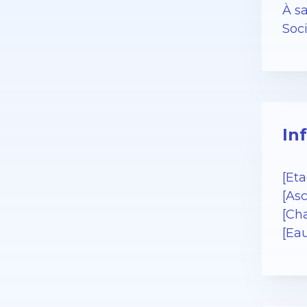
À sa
Soc
In
[Eta
[As
[Cha
[Ea