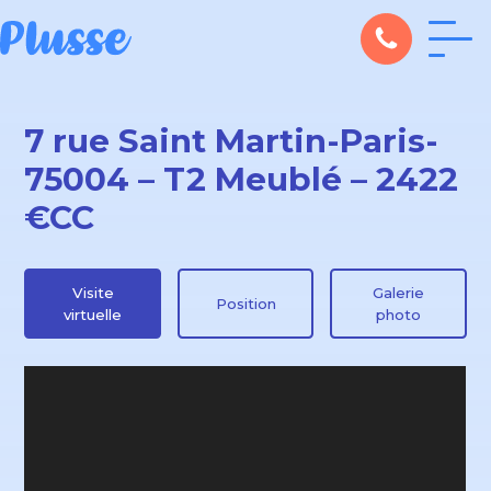
7 rue Saint Martin-Paris-
75004 – T2 Meublé – 2422
€CC
Visite
Galerie
Position
virtuelle
photo