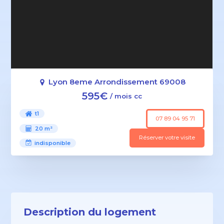
Lyon 8eme Arrondissement 69008
595€
/ mois cc
t1
07 89 04 95 71
20 m²
Réserver votre visite
indisponible
Description du logement