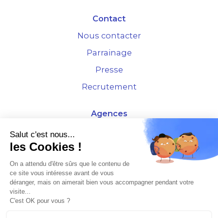
Contact
Nous contacter
Parrainage
Presse
Recrutement
Agences
4 Rue de la Bourse - 69001 Lyon
Salut c'est nous...
les Cookies !
10 rue d'Austerlitz - 75012 Paris
On a attendu d'être sûrs que le contenu de
ce site vous intéresse avant de vous
* Etude Xerfi 2022 : LES NOUVEAUX DÉFIS DES ADMINISTRATEURS DE BIENS
déranger, mais on aimerait bien vous accompagner pendant votre
À L'HORIZON 2025
visite...
C'est OK pour vous ?