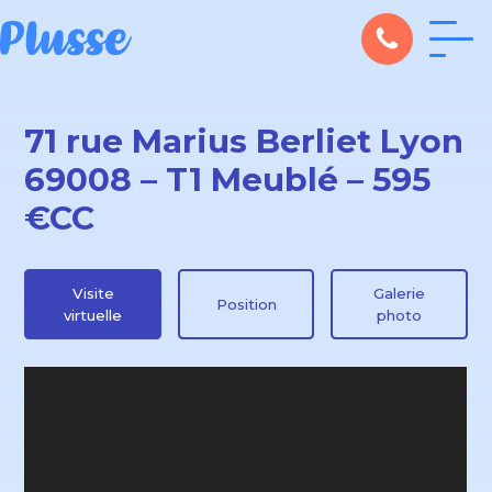
71 rue Marius Berliet Lyon
69008 – T1 Meublé – 595
€CC
Visite
Galerie
Position
virtuelle
photo