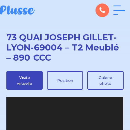
73 QUAI JOSEPH GILLET-
LYON-69004 – T2 Meublé
– 890 €CC
Visite
Galerie
Position
virtuelle
photo