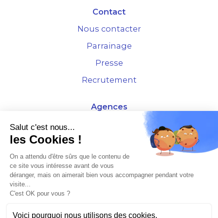
Contact
Nous contacter
Parrainage
Presse
Recrutement
Agences
4 Rue de la Bourse - 69001 Lyon
Salut c'est nous...
les Cookies !
10 rue d'Austerlitz - 75012 Paris
On a attendu d'être sûrs que le contenu de
ce site vous intéresse avant de vous
* Etude Xerfi 2022 : LES NOUVEAUX DÉFIS DES ADMINISTRATEURS DE BIENS
déranger, mais on aimerait bien vous accompagner pendant votre
À L'HORIZON 2025
visite...
C'est OK pour vous ?
Voici pourquoi nous utilisons des cookies.