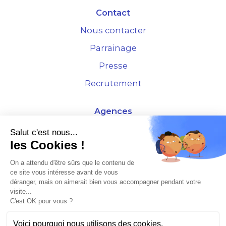
Contact
Nous contacter
Parrainage
Presse
Recrutement
Agences
4 Rue de la Bourse - 69001 Lyon
Salut c'est nous...
les Cookies !
10 rue d'Austerlitz - 75012 Paris
On a attendu d'être sûrs que le contenu de
ce site vous intéresse avant de vous
* Etude Xerfi 2022 : LES NOUVEAUX DÉFIS DES ADMINISTRATEURS DE BIENS
déranger, mais on aimerait bien vous accompagner pendant votre
À L'HORIZON 2025
visite...
C'est OK pour vous ?
Voici pourquoi nous utilisons des cookies.