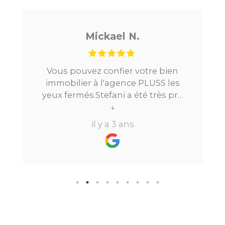
Mickael N.
Vous pouvez confier votre bien
immobilier à l'agence PLUSS les
yeux fermés.Stefani a été très pro
tout au long du processus.Très
↓
réactive, elle a su répondre à
il y a 3 ans
toutes mes questions en moins de
24h par email ou par
téléphone.Pour finir, leur formule
"all inclusive" sans honoraire
supplémentaire est très bien
pensée et surtout la seule sur le
marché.