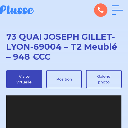
73 QUAI JOSEPH GILLET-
LYON-69004 – T2 Meublé
– 948 €CC
Visite
Galerie
Position
virtuelle
photo