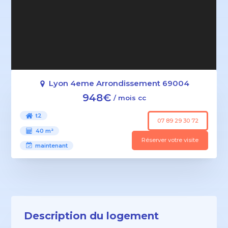
Lyon 4eme Arrondissement 69004
948€
/ mois cc
t2
07 89 29 30 72
40 m²
Réserver votre visite
maintenant
Description du logement