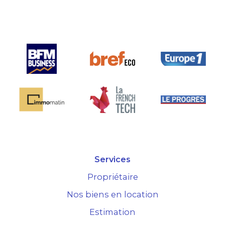
 la seule sur le
hé.
Services
Propriétaire
Nos biens en location
Estimation