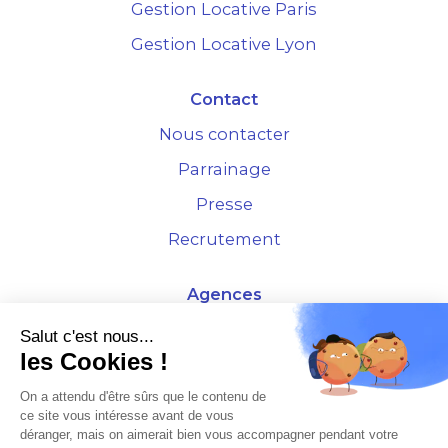
Gestion Locative Paris
Gestion Locative Lyon
Contact
Nous contacter
Parrainage
Presse
Recrutement
Agences
4 Rue de la Bourse - 69001 Lyon
Salut c'est nous...
les Cookies !
10 rue d'Austerlitz - 75012 Paris
On a attendu d'être sûrs que le contenu de
ce site vous intéresse avant de vous
* Etude Xerfi 2022 : LES NOUVEAUX DÉFIS DES ADMINISTRATEURS DE BIENS
déranger, mais on aimerait bien vous accompagner pendant votre
À L'HORIZON 2025