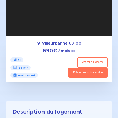
Villeurbanne 69100
690€
/ mois cc
t1
07 57 59 85 05
26 m²
Réserver votre visite
maintenant
Description du logement