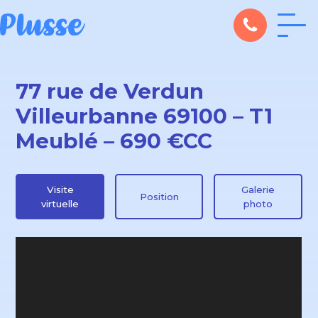
77 rue de Verdun
Villeurbanne 69100 – T1
Meublé – 690 €CC
Visite
Galerie
Position
virtuelle
photo