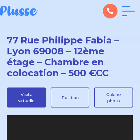
77 Rue Philippe Fabia –
Lyon 69008 – 12ème
étage – Chambre en
colocation – 500 €CC
Visite
Galerie
Position
virtuelle
photo