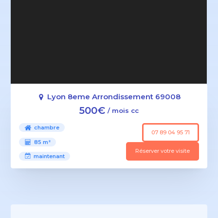
Lyon 8eme Arrondissement 69008
500€
/ mois cc
chambre
07 89 04 95 71
85 m²
Réserver votre visite
maintenant