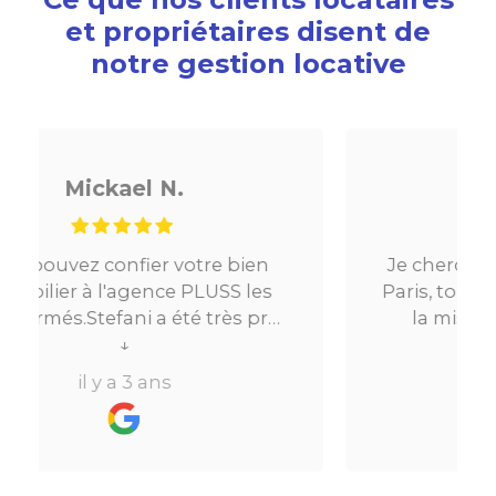
et propriétaires disent de
notre gestion locative
Noé G.
Je cherchais un appartement sur
Paris, tout s’est très bien passé. De
o
la mise en relation jusqu’à la
location. Le digital qui fait gagner
↓
beaucoup de temps ne fait pas
il y a 3 ans
e
perdre l’aspect humain ce qui est
vraiment bien ! Je recommande
e
fortement.