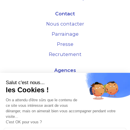
Contact
Nous contacter
Parrainage
Presse
Recrutement
Agences
4 Rue de la Bourse - 69001 Lyon
Salut c'est nous...
les Cookies !
10 rue d'Austerlitz - 75012 Paris
On a attendu d'être sûrs que le contenu de
ce site vous intéresse avant de vous
* Etude Xerfi 2022 : LES NOUVEAUX DÉFIS DES ADMINISTRATEURS DE BIENS
déranger, mais on aimerait bien vous accompagner pendant votre
À L'HORIZON 2025
visite...
C'est OK pour vous ?