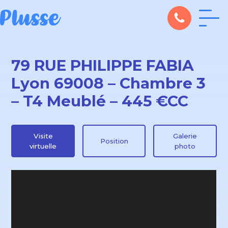
79 RUE PHILIPPE FABIA
Lyon 69008 – Chambre 3
– T4 Meublé – 445 €CC
Visite
Galerie
Position
virtuelle
photo