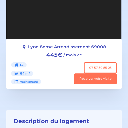
Lyon 8eme Arrondissement 69008
445€
/ mois cc
t4
07 57 59 85 05
84 m²
Réserver votre visite
maintenant
Description du logement