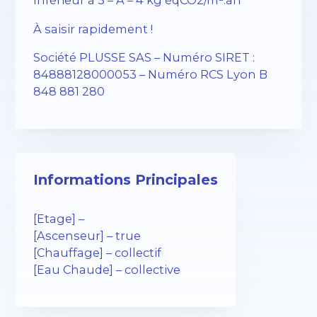
Inférieur à 5 – A – 4 kg éqCO2/m².an
À saisir rapidement !
Société PLUSSE SAS – ​​Numéro SIRET :
84888128000053 – Numéro RCS Lyon B
848 881 280
Informations Principales
[Etage] –
[Ascenseur] – true
[Chauffage] – collectif
[Eau Chaude] – collective