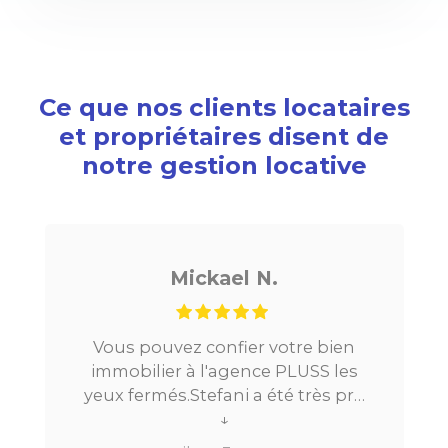
Ce que nos clients locataires
et propriétaires disent de
notre gestion locative
Mickael N.
us pouvez confier votre bien
Je chercha
mobilier à l'agence PLUSS les
Paris, tout 
x fermés.Stefani a été très pro
la mise e
ut au long du processus.Très
↓
location. Le
réactive, elle a su répondre à
beaucoup 