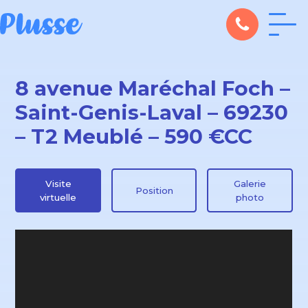
8 avenue Maréchal Foch –
Saint-Genis-Laval – 69230
– T2 Meublé – 590 €CC
Visite
Galerie
Position
virtuelle
photo