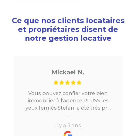
Ce que nos clients locataires
et propriétaires disent de
notre gestion locative
Mickael N.
Vous pouvez confier votre bien
Je cherc
immobilier à l'agence PLUSS les
Paris, tou
eux fermés.Stefani a été très pro
la mise
tout au long du processus.Très
↓
location. 
réactive, elle a su répondre à
beaucou
il y a 3 ans
outes mes questions en moins de
perdre l’