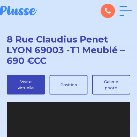
8 Rue Claudius Penet
LYON 69003 -T1 Meublé –
690 €CC
Visite
Galerie
Position
virtuelle
photo