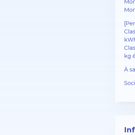
Mon
Mon
[Pe
Cla
kWh
Clas
kg 
À sa
Soc
In