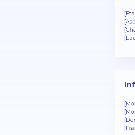
[Eta
[Asc
[Cha
[Ea
In
[Mo
[Mo
[De
[Fr