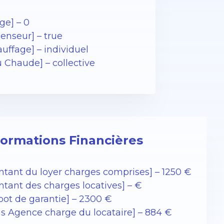
ge] – 0
enseur] – true
uffage] – individuel
u Chaude] – collective
formations Financières
ntant du loyer charges comprises] – 1250 €
ntant des charges locatives] – €
pot de garantie] – 2300 €
ais Agence charge du locataire] – 884 €