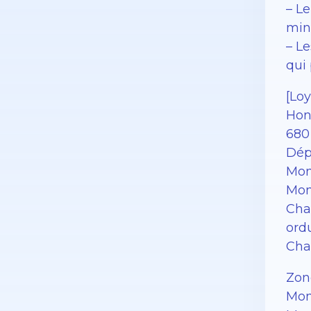
– Le
minu
– L
qui
[Loy
Hono
680 
Dép
Mon
Mon
Cha
ord
Char
Zon
Mon