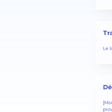
Tr
Le 
Dé
[Mo
pro