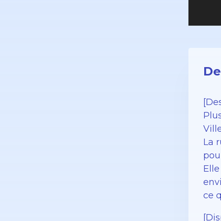
De
[Des
Plu
Vil
La 
pou
Ell
env
ce 
[Di