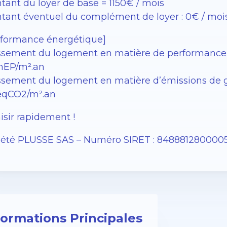
tant du loyer de base = 1150€ / mois
tant éventuel du complément de loyer : 0€ / moi
rformance énergétique]
ssement du logement en matière de performance éne
EP/m².an
sement du logement en matière d’émissions de gaz à
éqCO2/m².an
isir rapidement !
iété PLUSSE SAS – ​​Numéro SIRET : 848881280000
formations Principales