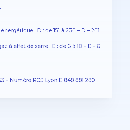
s
rgétique : D : de 151 à 230 – D – 201
 effet de serre : B : de 6 à 10 – B – 6
53 – Numéro RCS Lyon B 848 881 280