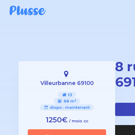
8 
69
Villeurbanne 69100
t3
68 m²
dispo :
maintenant
1250€
/ mois cc