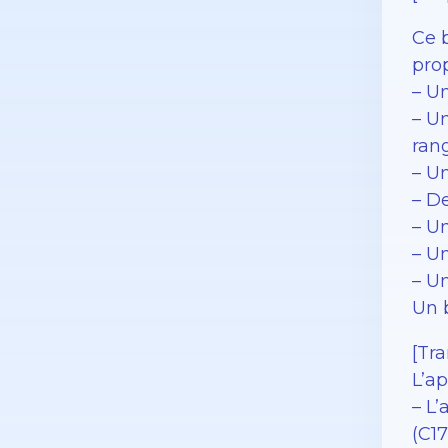
Ce 
prop
– Un
– U
ran
– U
– D
– U
– U
– U
Un 
[Tra
L’a
– L
(C17