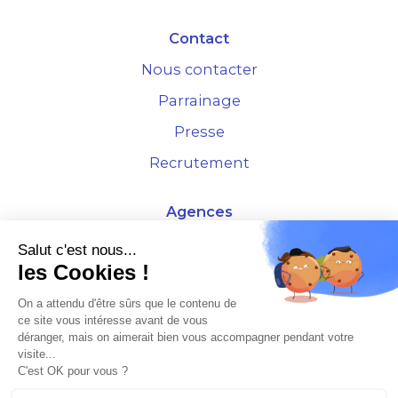
Contact
Nous contacter
Parrainage
Presse
Recrutement
Agences
4 Rue de la Bourse - 69001 Lyon
Salut c'est nous...
les Cookies !
10 rue d'Austerlitz - 75012 Paris
On a attendu d'être sûrs que le contenu de
ce site vous intéresse avant de vous
* Etude Xerfi 2022 : LES NOUVEAUX DÉFIS DES ADMINISTRATEURS DE BIENS
déranger, mais on aimerait bien vous accompagner pendant votre
À L'HORIZON 2025
visite...
C'est OK pour vous ?