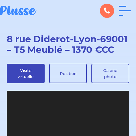
8 rue Diderot-Lyon-69001
– T5 Meublé – 1370 €CC
Visite
Galerie
Position
virtuelle
photo