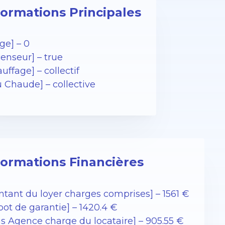
formations Principales
ge] – 0
enseur] – true
uffage] – collectif
u Chaude] – collective
formations Financières
ntant du loyer charges comprises] – 1561 €
ot de garantie] – 1420.4 €
is Agence charge du locataire] – 905.55 €