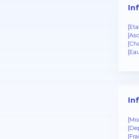
In
[Eta
[Asc
[Cha
[Ea
In
[Mo
[Dep
[Fra