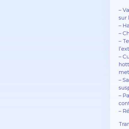
– V
sur 
– H
– C
– Te
l’ex
– Cu
hott
met
– S
sus
– P
con
– Ré
Tran