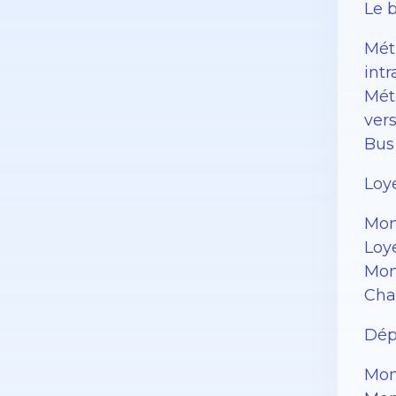
Le b
Métr
int
Métr
ver
Bus 
Loye
Mon
Loye
Mon
Cha
Dép
Mon