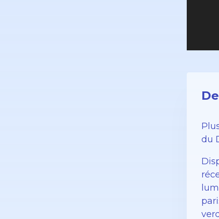
De
Plu
du 
Dis
réc
lum
pari
verd