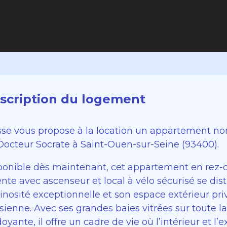
scription du logement
sse vous propose à la location un appartement no
Docteur Socrate à Saint-Ouen-sur-Seine (93400).
ponible dès maintenant, cet appartement en rez-d
ente avec ascenseur et local à vélo sécurisé se di
inosité exceptionnelle et son espace extérieur pri
sienne. Avec ses grandes baies vitrées sur toute l
oyante, il offre un cadre de vie où l’intérieur et l