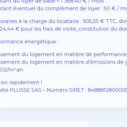
tant du loyer de base = 1 368,40 € / mois
tant éventuel du complément de loyer : 50 € / m
raires à la charge du locataire : 905,55 € TTC, dont 
24,44 € pour les frais de visite, constitution du do
formance énergétique :
ssement du logement en matière de performance 
ssement du logement en matière d’émissions de gaz
O2/m².an
isir rapidement !
iété PLUSSE SAS – Numéro SIRET : 848881280000