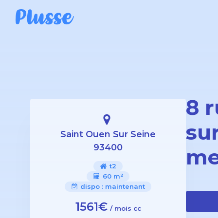
8 
su
Saint Ouen Sur Seine
93400
me
t2
60 m²
dispo :
maintenant
1561€
/ mois cc