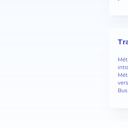
Tr
Métr
int
Métr
ver
Bus 