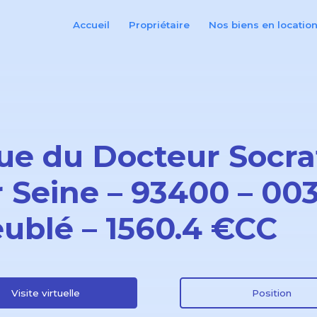
Accueil
Propriétaire
Nos biens en locatio
rue du Docteur Socra
r Seine – 93400 – 00
ublé – 1560.4 €CC
Visite virtuelle
Position