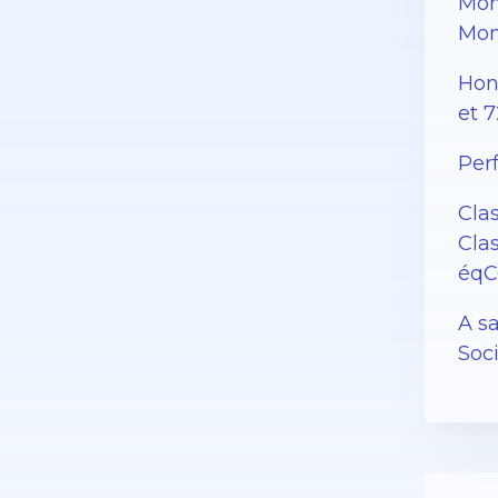
Mon
Mon
Hono
et 7
Per
Cla
Cla
éqC
A sa
Soc