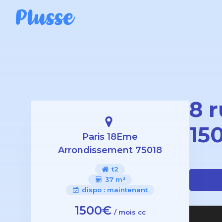
8 
15
Paris 18Eme
Arrondissement 75018
t2
37 m²
dispo :
maintenant
1500€
/ mois cc