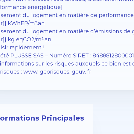
rformance énergétique]
ssement du logement en matière de performance éne
ir}} kWhEP/m².an
sement du logement en matière d’émissions de gaz à
ir}} kg éqCO2/m².an
isir rapidement !
iété PLUSSE SAS – ​​Numéro SIRET : 848881280000
informations sur les risques auxquels ce bien est 
isques : www. georisques. gouv. fr
formations Principales