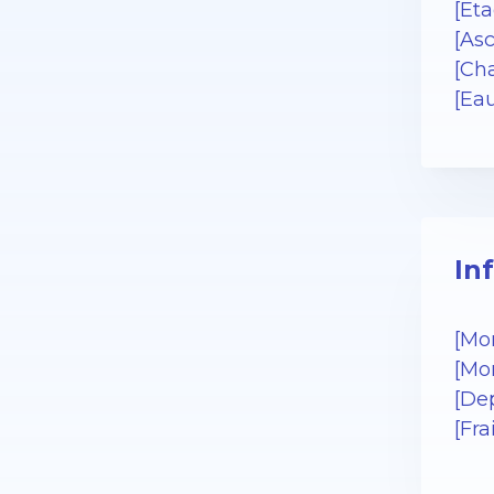
[Eta
[As
[Cha
[Ea
In
[Mo
[Mo
[De
[Fra