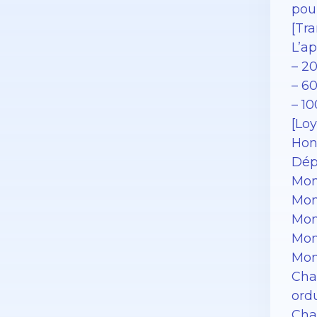
pou
[Tra
L’ap
– 2
– 6
– 1
[Loy
Hono
Dép
Mon
Mon
Mon
Mon
Mon
Cha
ord
Char