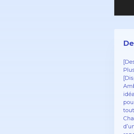
De
[Des
Plu
[Dis
Amb
idé
pour
tou
Cha
d’u