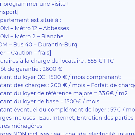
r programmer une visite !
nsport]
partement est situé à :
00M – Métro 12 – Abbesses
00M – Métro 2 – Blanche
00M – Bus 40 – Durantin-Burq
er – Caution – frais]
raires à la charge du locataire : 555 €TTC
ôt de garantie : 2600 €
tant du loyer CC : 1500 € / mois comprenant:
tant des charges : 200 € / mois – Forfait de charg
tant du loyer de référence majoré = 33.6€ / m2
tant du loyer de base = 1500€ / mois
tant éventuel du complément de loyer : 57€ / mo
rges incluses : Eau, Internet, Entretien des part
ures ménagères
ges NON incluses : eau chaude, électricité, intern