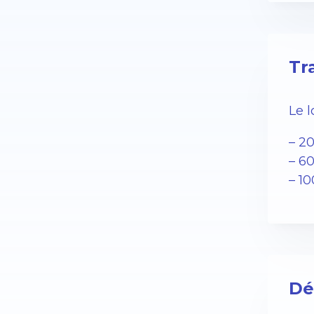
Tr
Le 
– 2
– 6
– 1
Dé