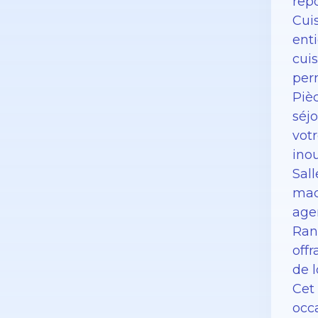
repo
Cui
enti
cui
perm
Pièc
séj
votr
inou
Sal
mach
age
Ran
off
de 
Cet 
occ