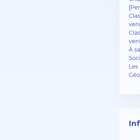
[Pe
Cla
ven
Clas
ven
À sa
Soc
Les 
Géor
In