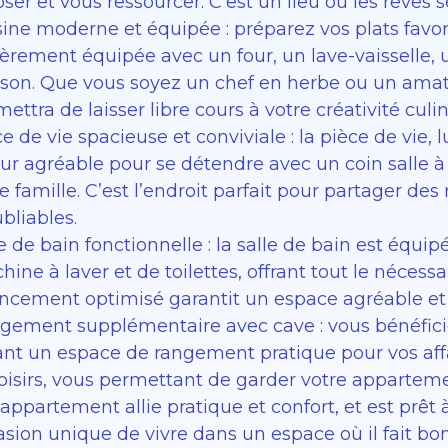
ser et vous ressourcer. C’est un lieu où les rêves s
sine moderne et équipée : préparez vos plats favo
èrement équipée avec un four, un lave-vaisselle, 
sson. Que vous soyez un chef en herbe ou un amat
ettra de laisser libre cours à votre créativité culin
e de vie spacieuse et conviviale : la pièce de vie
our agréable pour se détendre avec un coin salle à
e famille. C’est l’endroit parfait pour partager de
bliables.
le de bain fonctionnelle : la salle de bain est éq
ine à laver et de toilettes, offrant tout le nécess
ncement optimisé garantit un espace agréable et p
gement supplémentaire avec cave : vous bénéfici
rant un espace de rangement pratique pour vos af
loisirs, vous permettant de garder votre appartem
appartement allie pratique et confort, et est prêt
asion unique de vivre dans un espace où il fait b