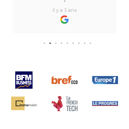
tout au long du processus.Très
↓
réactive, elle a su répondre à
il y a 3 ans
toutes mes questions en moins de
24h par email ou par
téléphone.Pour finir, leur formule
"all inclusive" sans honoraire
supplémentaire est très bien
pensée et surtout la seule sur le
marché.