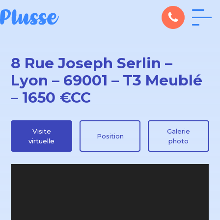
8 Rue Joseph Serlin –
Lyon – 69001 – T3 Meublé
– 1650 €CC
Visite
Galerie
Position
virtuelle
photo