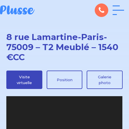
8 rue Lamartine-Paris-
75009 – T2 Meublé – 1540
€CC
Visite
Galerie
Position
virtuelle
photo