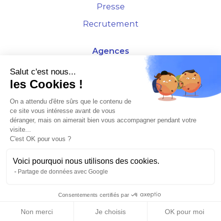
Presse
Recrutement
Agences
4 Rue de la Bourse - 69001 Lyon
Salut c'est nous...
les Cookies !
10 rue d'Austerlitz - 75012 Paris
On a attendu d'être sûrs que le contenu de
ce site vous intéresse avant de vous
* Etude Xerfi 2022 : LES NOUVEAUX DÉFIS DES ADMINISTRATEURS DE BIENS
déranger, mais on aimerait bien vous accompagner pendant votre
À L'HORIZON 2025
visite...
C'est OK pour vous ?
Voici pourquoi nous utilisons des cookies.
Partage de données avec Google
©2026 Plusse. Tous droits réservés.
Consentements certifiés par
Non merci
Je choisis
OK pour moi
Mentions légales & CGU
Politique de confidentialité