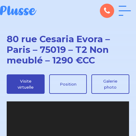
80 rue Cesaria Evora –
Paris – 75019 – T2 Non
meublé – 1290 €CC
Visite
Galerie
Position
virtuelle
photo