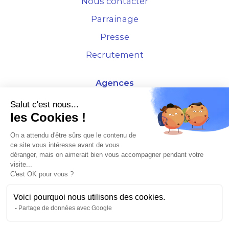
Nous contacter
Parrainage
Presse
Recrutement
Agences
4 Rue de la Bourse - 69001 Lyon
Salut c'est nous...
les Cookies !
10 rue d'Austerlitz - 75012 Paris
On a attendu d'être sûrs que le contenu de
ce site vous intéresse avant de vous
* Etude Xerfi 2022 : LES NOUVEAUX DÉFIS DES ADMINISTRATEURS DE BIENS
déranger, mais on aimerait bien vous accompagner pendant votre
À L'HORIZON 2025
visite...
C'est OK pour vous ?
Voici pourquoi nous utilisons des cookies.
Partage de données avec Google