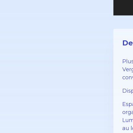
De
Plu
Ver
conv
Disp
Esp
org
Lum
au 