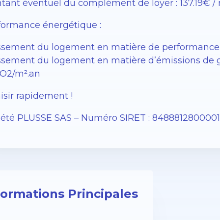
tant éventuel du complément de loyer : 137.19€ /
formance énergétique :
ssement du logement en matière de performance 
ssement du logement en matière d’émissions de gaz
O2/m².an
isir rapidement !
iété PLUSSE SAS – ​​Numéro SIRET : 848881280000
formations Principales