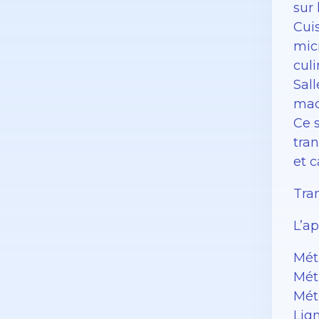
sur 
Cuis
mic
culi
Sal
mac
Ce 
tran
et c
Tran
L’ap
Métr
Métr
Mét
Lig