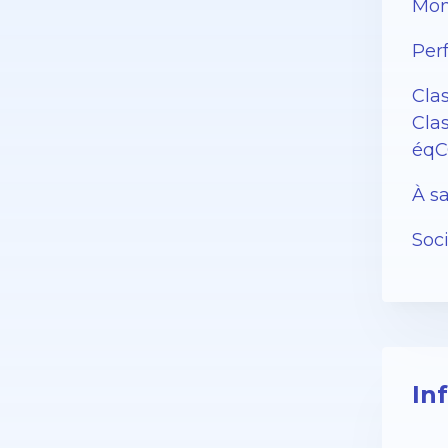
Mon
Per
Cla
Cla
éqC
À sa
Soc
In