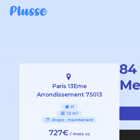
84
Me
Paris 13Eme
Arrondissement 75013
t1
13 m²
dispo :
maintenant
727€
/ mois cc