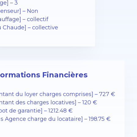
ge] – 3
censeur] – Non
uffage] – collectif
u Chaude] – collective
formations Financières
ntant du loyer charges comprises] – 727 €
ntant des charges locatives] – 120 €
ot de garantie] – 1212.48 €
is Agence charge du locataire] – 198.75 €