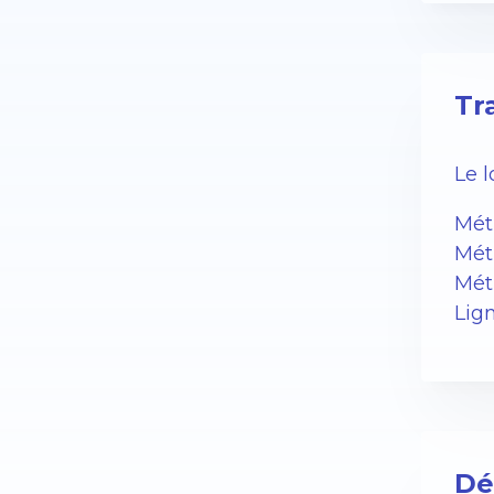
Tr
Le 
Métr
Métr
Mét
Lig
Dé