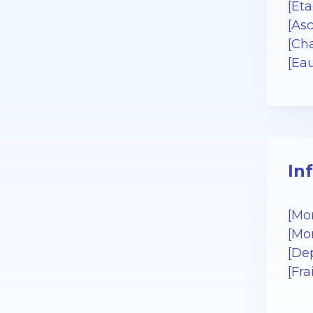
[Eta
[As
[Cha
[Ea
In
[Mo
[Mo
[Dep
[Fra