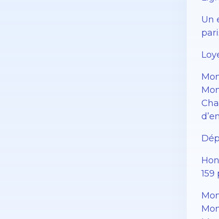
Un 
pari
Loye
Mon
Mont
Cha
d’e
Dépô
Hono
159 
Mon
Mon