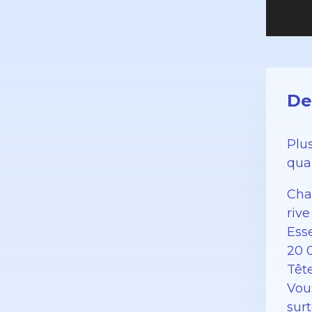
De
Plu
qua
Cha
riv
Ess
20 
Têt
Vou
surt