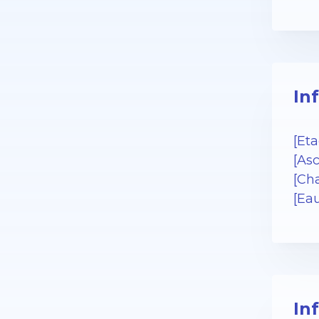
In
[Eta
[Asc
[Cha
[Ea
In