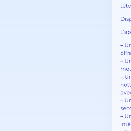
tête
Dis
L’a
– U
offr
– U
meu
– U
hott
ave
– U
sec
– U
int