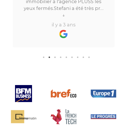
immobilier à l'agence PLUSS les
yeux fermés.Stefani a été très pro
tout au long du processus.Très
↓
réactive, elle a su répondre à
il y a 3 ans
toutes mes questions en moins de
24h par email ou par
téléphone.Pour finir, leur formule
"all inclusive" sans honoraire
supplémentaire est très bien
pensée et surtout la seule sur le
marché.