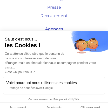
Presse
Recrutement
Agences
4 Rue de la Bourse - 69001 Lyon
Salut c'est nous...
les Cookies !
10 rue d'Austerlitz - 75012 Paris
On a attendu d'être sûrs que le contenu de
ce site vous intéresse avant de vous
* Etude Xerfi 2022 : LES NOUVEAUX DÉFIS DES ADMINISTRATEURS DE BIENS
déranger, mais on aimerait bien vous accompagner pendant votre
À L'HORIZON 2025
visite...
C'est OK pour vous ?
Voici pourquoi nous utilisons des cookies.
Partage de données avec Google
©2026 Plusse. Tous droits réservés.
Consentements certifiés par
Non merci
Je choisis
OK pour moi
Mentions légales & CGU
Politique de confidentialité