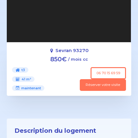
Sevran 93270
850€
/ mois cc
t3
06 70 15 69 59
41 m²
Réserver votre visite
maintenant
Description du logement