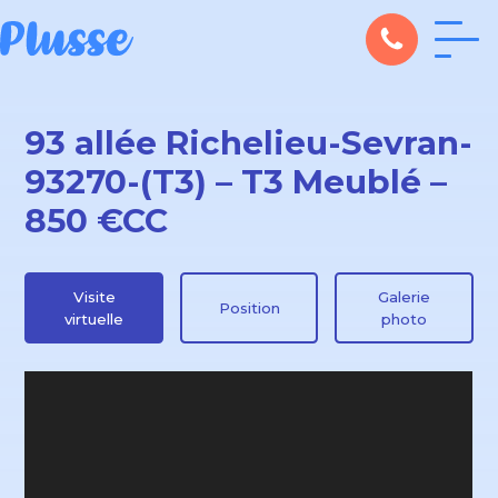
93 allée Richelieu-Sevran-
93270-(T3) – T3 Meublé –
850 €CC
Visite
Galerie
Position
virtuelle
photo