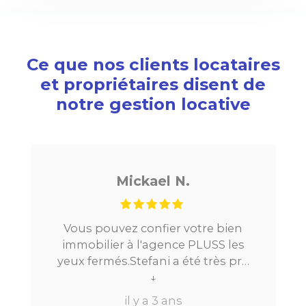
Ce que nos clients locataires
et propriétaires disent de
notre gestion locative
Mickael N.
 pouvez confier votre bien
Je cherchais
bilier à l'agence PLUSS les
Paris, tout s’e
fermés.Stefani a été très pro
la mise en 
 au long du processus.Très
↓
location. Le d
ctive, elle a su répondre à
beaucoup de
il y a 3 ans
il