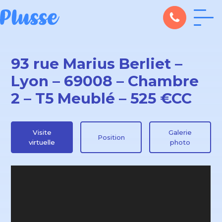
93 rue Marius Berliet –
Lyon – 69008 – Chambre
2 – T5 Meublé – 525 €CC
Visite
Galerie
Position
virtuelle
photo