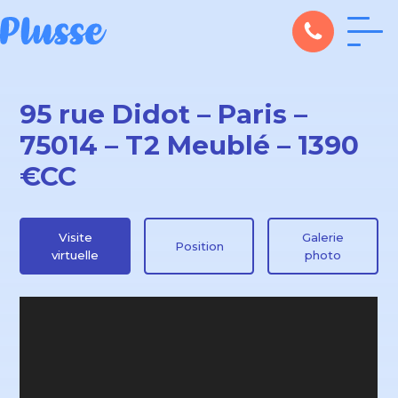
95 rue Didot – Paris –
75014 – T2 Meublé – 1390
€CC
Visite
Galerie
Position
virtuelle
photo