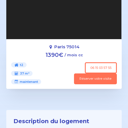
Paris 75014
1390€
/ mois cc
t2
06 15 03 57 55
37 m²
Réserver votre visite
maintenant
Description du logement