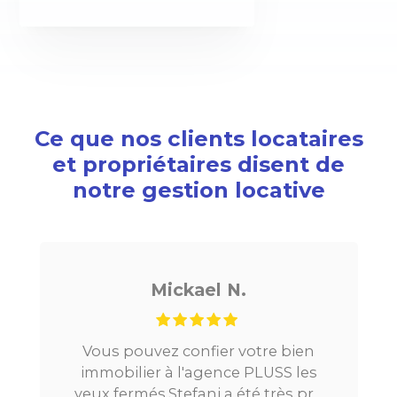
Ce que nos clients locataires
et propriétaires disent de
notre gestion locative
Mickael N.
Vous pouvez confier votre bien
J
immobilier à l'agence PLUSS les
Pa
yeux fermés.Stefani a été très pro