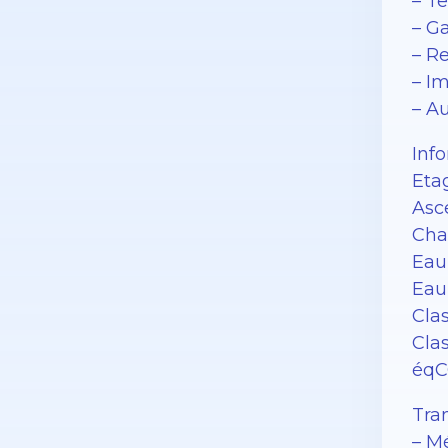
– Te
– G
– R
– I
– A
Inf
Eta
Asc
Cha
Eau
Eau 
Cla
Cla
éqC
Tran
– Mé