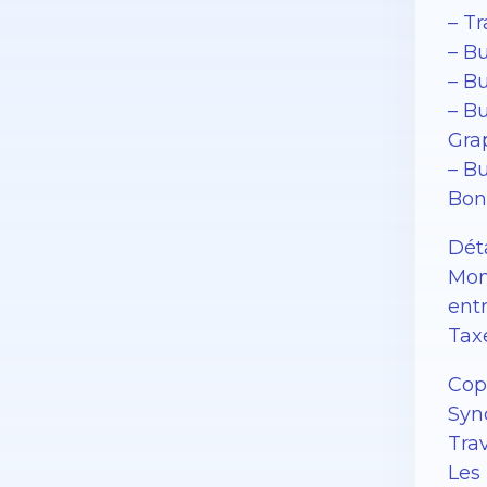
– T
– Bu
– B
– B
Gra
– Bu
Bon
Dét
Mon
ent
Tax
Cop
Syn
Tra
Les 