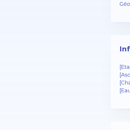
Géor
In
[Eta
[Asc
[Cha
[Ea