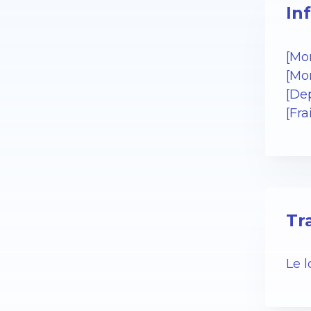
In
[Mo
[Mo
[De
[Fra
Tr
Le 