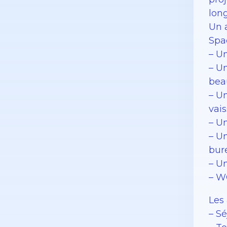
lon
Un 
Spa
– Un
– Un
bea
– U
vais
– U
– U
bur
– U
– W
Les 
– Sé