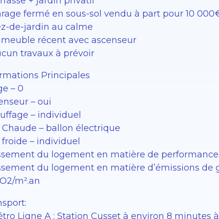
rrasse + jardin privatif
arage fermé en sous-sol vendu à part pour 10 000
ez-de-jardin au calme
mmeuble récent avec ascenseur
ucun travaux à prévoir
ormations Principales
ge – 0
enseur – oui
uffage – individuel
 Chaude – ballon électrique
froide – individuel
ssement du logement en matière de performance 
ssement du logement en matière d’émissions de gaz
O2/m².an
sport:
tro Ligne A : Station Cusset à environ 8 minutes à