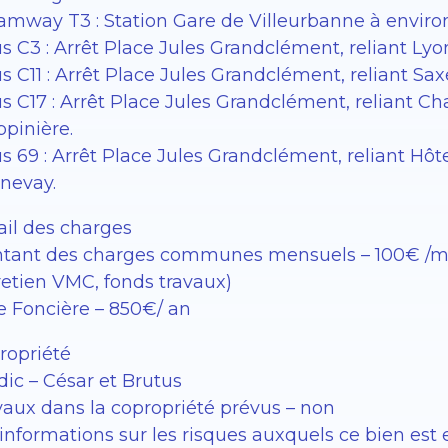
ramway T3 : Station Gare de Villeurbanne à environ
s C3 : Arrêt Place Jules Grandclément, reliant Lyo
us C11 : Arrêt Place Jules Grandclément, reliant 
us C17 : Arrêt Place Jules Grandclément, reliant C
ppinière.
s 69 : Arrêt Place Jules Grandclément, reliant Hôte
nevay.
ail des charges
tant des charges communes mensuels – 100€ /mo
retien VMC, fonds travaux)
e Foncière – 850€/ an
ropriété
dic – César et Brutus
vaux dans la copropriété prévus – non
informations sur les risques auxquels ce bien est 