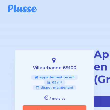
Ap
en
Villeurbanne 69100
(G
appartement récent
65 m²
dispo :
maintenant
€
/ mois cc