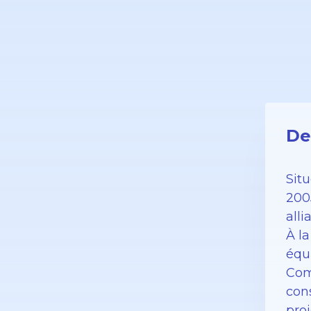
De
Sit
200
all
À la
équi
Com
con
proj