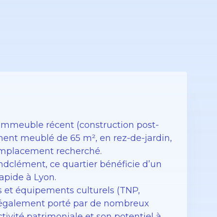
 immeuble récent (construction post-
ment meublé de 65 m², en rez-de-jardin,
 emplacement recherché.
andclément, ce quartier bénéficie d’un
rapide à Lyon.
s et équipements culturels (TNP,
st également porté par de nombreux
ctivité patrimoniale et son potentiel à