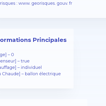
isques : www. georisques. gouv. fr
formations Principales
ge] – 0
enseur] – true
uffage] – individuel
u Chaude] – ballon électrique