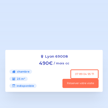
Lyon 69008
490€
/ mois cc
chambre
07 89 04 95 71
25 m²
Réserver votre visite
indisponible