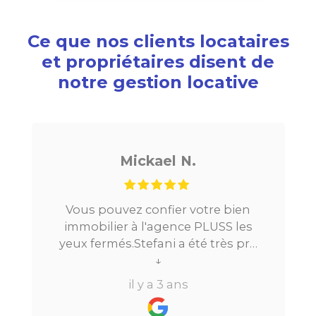
Ce que nos clients locataires
et propriétaires disent de
notre gestion locative
Mickael N.
Vous pouvez confier votre bien
immobilier à l'agence PLUSS les
yeux fermés.Stefani a été très pro
tout au long du processus.Très
↓
réactive, elle a su répondre à
il y a 3 ans
toutes mes questions en moins de
24h par email ou par