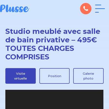
Studio meublé avec salle
de bain privative – 495€
TOUTES CHARGES
COMPRISES
Visite
Galerie
Position
virtuelle
photo