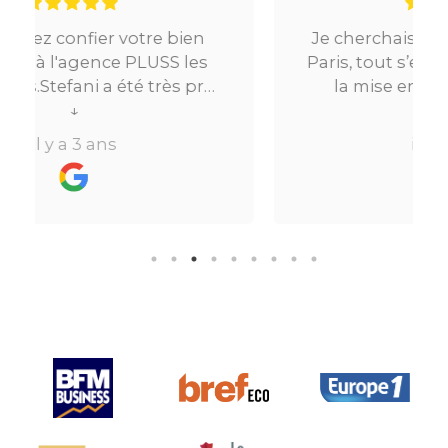
en
Je cherchais un appartement sur
es
Paris, tout s’est très bien passé. De
pro
la mise en relation jusqu’à la
ès
location. Le digital qui fait gagner
↓
beaucoup de temps ne fait pas
il y a 3 ans
 de
perdre l’aspect humain ce qui est
vraiment bien ! Je recommande
ule
fortement.
n
le