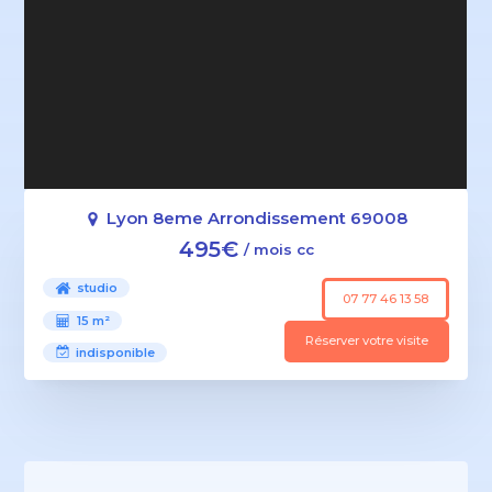
Lyon 8eme Arrondissement 69008
495€
/ mois cc
studio
07 77 46 13 58
15 m²
Réserver votre visite
indisponible