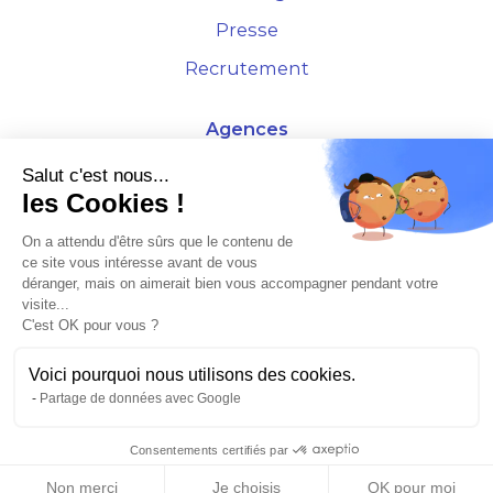
Presse
Recrutement
Agences
4 Rue de la Bourse - 69001 Lyon
Salut c'est nous...
les Cookies !
10 rue d'Austerlitz - 75012 Paris
On a attendu d'être sûrs que le contenu de
ce site vous intéresse avant de vous
* Etude Xerfi 2022 : LES NOUVEAUX DÉFIS DES ADMINISTRATEURS DE BIENS
déranger, mais on aimerait bien vous accompagner pendant votre
À L'HORIZON 2025
visite...
C'est OK pour vous ?
Voici pourquoi nous utilisons des cookies.
Partage de données avec Google
©2026 Plusse. Tous droits réservés.
Consentements certifiés par
Non merci
Je choisis
OK pour moi
Mentions légales & CGU
Politique de confidentialité